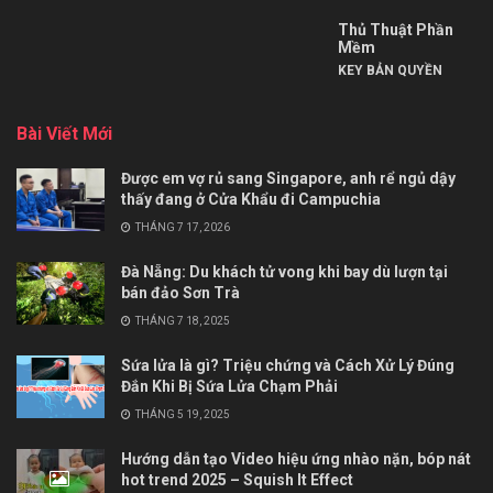
Thủ Thuật Phần
Mềm
KEY BẢN QUYỀN
Bài Viết Mới
Được em vợ rủ sang Singapore, anh rể ngủ dậy
thấy đang ở Cửa Khẩu đi Campuchia
THÁNG 7 17, 2026
Đà Nẵng: Du khách tử vong khi bay dù lượn tại
bán đảo Sơn Trà
THÁNG 7 18, 2025
Sứa lửa là gì? Triệu chứng và Cách Xử Lý Đúng
Đắn Khi Bị Sứa Lửa Chạm Phải
THÁNG 5 19, 2025
Hướng dẫn tạo Video hiệu ứng nhào nặn, bóp nát
hot trend 2025 – Squish It Effect