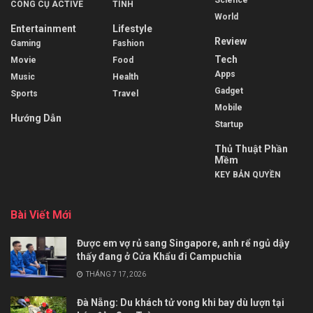
Science
CÔNG CỤ ACTIVE
TÍNH
World
Entertainment
Lifestyle
Review
Gaming
Fashion
Tech
Movie
Food
Apps
Music
Health
Gadget
Sports
Travel
Mobile
Hướng Dẫn
Startup
Thủ Thuật Phần
Mềm
KEY BẢN QUYỀN
Bài Viết Mới
Được em vợ rủ sang Singapore, anh rể ngủ dậy
thấy đang ở Cửa Khẩu đi Campuchia
THÁNG 7 17, 2026
Đà Nẵng: Du khách tử vong khi bay dù lượn tại