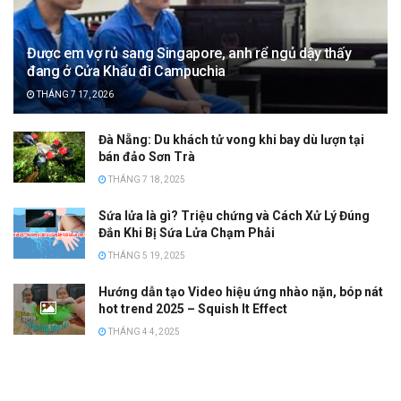
Được em vợ rủ sang Singapore, anh rể ngủ dậy thấy
đang ở Cửa Khẩu đi Campuchia
THÁNG 7 17, 2026
Đà Nẵng: Du khách tử vong khi bay dù lượn tại
bán đảo Sơn Trà
THÁNG 7 18, 2025
Sứa lửa là gì? Triệu chứng và Cách Xử Lý Đúng
Đắn Khi Bị Sứa Lửa Chạm Phải
THÁNG 5 19, 2025
Hướng dẫn tạo Video hiệu ứng nhào nặn, bóp nát
hot trend 2025 – Squish It Effect
THÁNG 4 4, 2025