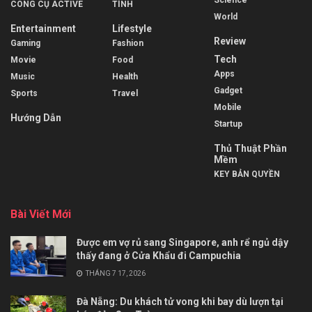
Science
CÔNG CỤ ACTIVE
TÍNH
World
Entertainment
Lifestyle
Review
Gaming
Fashion
Tech
Movie
Food
Apps
Music
Health
Gadget
Sports
Travel
Mobile
Hướng Dẫn
Startup
Thủ Thuật Phần
Mềm
KEY BẢN QUYỀN
Bài Viết Mới
Được em vợ rủ sang Singapore, anh rể ngủ dậy
thấy đang ở Cửa Khẩu đi Campuchia
THÁNG 7 17, 2026
Đà Nẵng: Du khách tử vong khi bay dù lượn tại