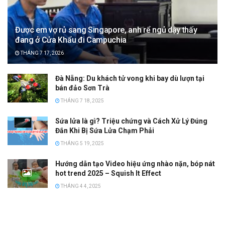
Được em vợ rủ sang Singapore, anh rể ngủ dậy thấy
đang ở Cửa Khẩu đi Campuchia
THÁNG 7 17, 2026
Đà Nẵng: Du khách tử vong khi bay dù lượn tại
bán đảo Sơn Trà
THÁNG 7 18, 2025
Sứa lửa là gì? Triệu chứng và Cách Xử Lý Đúng
Đắn Khi Bị Sứa Lửa Chạm Phải
THÁNG 5 19, 2025
Hướng dẫn tạo Video hiệu ứng nhào nặn, bóp nát
hot trend 2025 – Squish It Effect
THÁNG 4 4, 2025