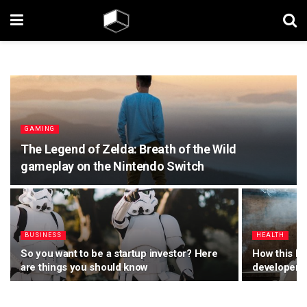
GAMING
The Legend of Zelda: Breath of the Wild
gameplay on the Nintendo Switch
BUSINESS
HEALTH
So you want to be a startup investor? Here
How this Ni
are things you should know
developer 