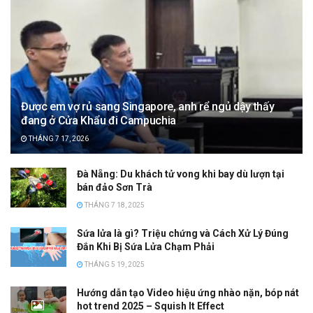
Được em vợ rủ sang Singapore, anh rể ngủ dậy thấy
đang ở Cửa Khẩu đi Campuchia
THÁNG 7 17, 2026
Đà Nẵng: Du khách tử vong khi bay dù lượn tại
bán đảo Sơn Trà
THÁNG 7 18, 2025
Sứa lửa là gì? Triệu chứng và Cách Xử Lý Đúng
Đắn Khi Bị Sứa Lửa Chạm Phải
THÁNG 5 19, 2025
Hướng dẫn tạo Video hiệu ứng nhào nặn, bóp nát
hot trend 2025 – Squish It Effect