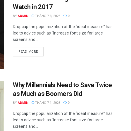
Watch in 2017
BY
ADMIN
THÁNG 7 3, 2023
0
Dropcap the popularization of the “ideal measure” has
led to advice such as “Increase font size for large
screens and...
READ MORE
Why Millennials Need to Save Twice
as Much as Boomers Did
BY
ADMIN
THÁNG 7 1, 2023
0
Dropcap the popularization of the “ideal measure” has
led to advice such as “Increase font size for large
screens and...