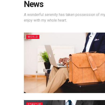
News
A wonderful serenity has taken possession of my 
enjoy with my whole heart.
WORLD
STARTUP