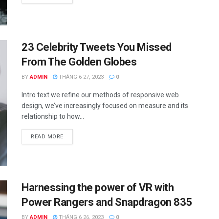
23 Celebrity Tweets You Missed
From The Golden Globes
BY
ADMIN
THÁNG 6 27, 2023
0
Intro text we refine our methods of responsive web
design, we’ve increasingly focused on measure and its
relationship to how...
READ MORE
Harnessing the power of VR with
Power Rangers and Snapdragon 835
BY
ADMIN
THÁNG 6 26, 2023
0