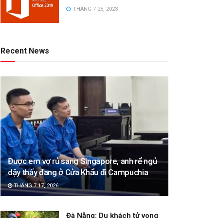
THÁNG 7 25, 2023
Recent News
Được em vợ rủ sang Singapore, anh rể ngủ
dậy thấy đang ở Cửa Khẩu đi Campuchia
THÁNG 7 17, 2026
Đà Nẵng: Du khách tử vong