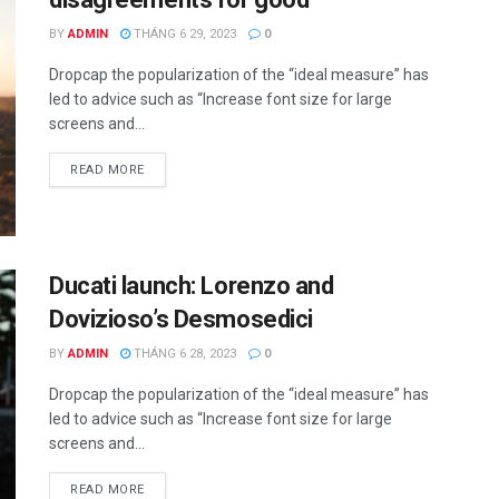
BY
ADMIN
THÁNG 6 29, 2023
0
Dropcap the popularization of the “ideal measure” has
led to advice such as “Increase font size for large
screens and...
READ MORE
Ducati launch: Lorenzo and
Dovizioso’s Desmosedici
BY
ADMIN
THÁNG 6 28, 2023
0
Dropcap the popularization of the “ideal measure” has
led to advice such as “Increase font size for large
screens and...
READ MORE