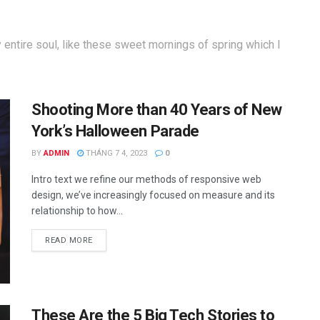
entire soul, like these sweet mornings of spring which I
Shooting More than 40 Years of New
York’s Halloween Parade
BY
ADMIN
THÁNG 7 4, 2023
0
Intro text we refine our methods of responsive web
design, we’ve increasingly focused on measure and its
relationship to how...
READ MORE
These Are the 5 Big Tech Stories to