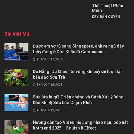
Thủ Thuật Phần
Mềm
KEY BẢN QUYỀN
Bài Viết Mới
Được em vợ rủ sang Singapore, anh rể ngủ dậy
thấy đang ở Cửa Khẩu đi Campuchia
THÁNG 7 17, 2026
Đà Nẵng: Du khách tử vong khi bay dù lượn tại
bán đảo Sơn Trà
THÁNG 7 18, 2025
Sứa lửa là gì? Triệu chứng và Cách Xử Lý Đúng
Đắn Khi Bị Sứa Lửa Chạm Phải
THÁNG 5 19, 2025
Hướng dẫn tạo Video hiệu ứng nhào nặn, bóp nát
hot trend 2025 – Squish It Effect