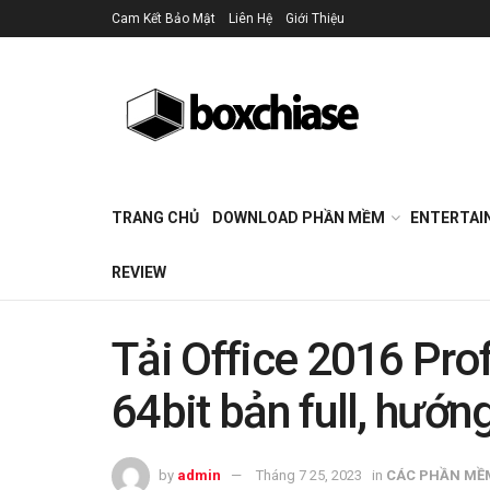
Cam Kết Bảo Mật
Liên Hệ
Giới Thiệu
TRANG CHỦ
DOWNLOAD PHẦN MỀM
ENTERTAI
REVIEW
Tải Office 2016 Prof
64bit bản full, hướn
by
admin
Tháng 7 25, 2023
in
CÁC PHẦN MỀ