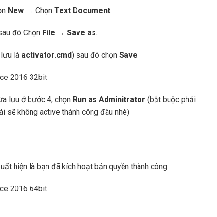
họn
New
→ Chọn
Text Document
.
 sau đó Chọn
File
→
Save as
..
 lưu là
activator.cmd
) sau đó chọn
Save
a lưu ở bước 4, chọn
Run as Adminitrator
(bắt buộc phải
rái sẽ không active thành công đâu nhé)
xuất hiện là bạn đã kích hoạt bản quyền thành công.