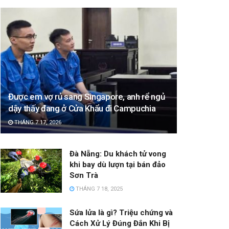
Được em vợ rủ sang Singapore, anh rể ngủ
dậy thấy đang ở Cửa Khẩu đi Campuchia
THÁNG 7 17, 2026
Đà Nẵng: Du khách tử vong
khi bay dù lượn tại bán đảo
Sơn Trà
THÁNG 7 18, 2025
Sứa lửa là gì? Triệu chứng và
Cách Xử Lý Đúng Đắn Khi Bị