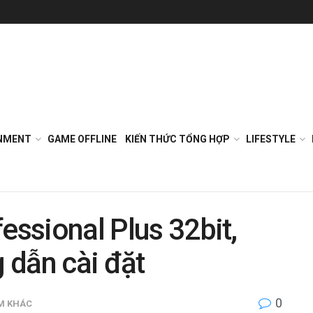
NMENT
GAME OFFLINE
KIẾN THỨC TỔNG HỢP
LIFESTYLE
essional Plus 32bit,
g dẫn cài đặt
0
M KHÁC