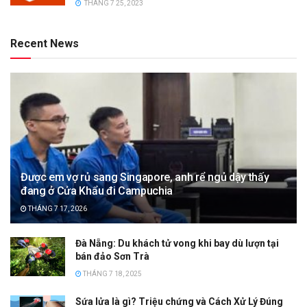
THÁNG 7 25, 2023
Recent News
Được em vợ rủ sang Singapore, anh rể ngủ dậy thấy
đang ở Cửa Khẩu đi Campuchia
THÁNG 7 17, 2026
Đà Nẵng: Du khách tử vong khi bay dù lượn tại
bán đảo Sơn Trà
THÁNG 7 18, 2025
Sứa lửa là gì? Triệu chứng và Cách Xử Lý Đúng