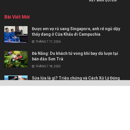
KEY BẢN QUYỀN
Bài Viết Mới
Được em vợ rủ sang Singapore, anh rể ngủ dậy
thấy đang ở Cửa Khẩu đi Campuchia
THÁNG 7 17, 2026
Đà Nẵng: Du khách tử vong khi bay dù lượn tại
bán đảo Sơn Trà
THÁNG 7 18, 2025
Sứa lửa là gì? Triệu chứng và Cách Xử Lý Đúng
Đắn Khi Bị Sứa Lửa Chạm Phải
THÁNG 5 19, 2025
Hướng dẫn tạo Video hiệu ứng nhào nặn, bóp nát
hot trend 2025 – Squish It Effect
THÁNG 4 4, 2025