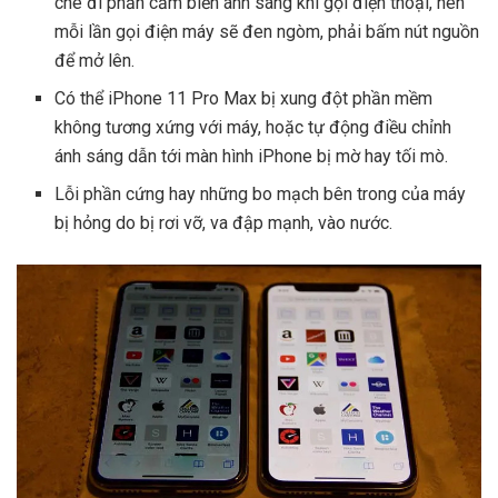
che đi phần cảm biến ánh sáng khi gọi điện thoại, nên
mỗi lần gọi điện máy sẽ đen ngòm, phải bấm nút nguồn
để mở lên.
Có thể iPhone 11 Pro Max bị xung đột phần mềm
không tương xứng với máy, hoặc tự động điều chỉnh
ánh sáng dẫn tới màn hình iPhone bị mờ hay tối mò.
Lỗi phần cứng hay những bo mạch bên trong của máy
bị hỏng do bị rơi vỡ, va đập mạnh, vào nước.