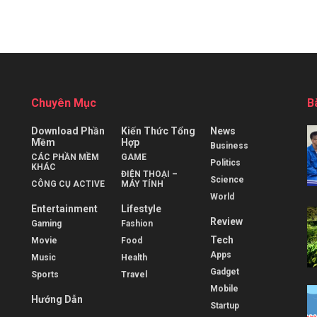
Chuyên Mục
B
Download Phần
Kiến Thức Tổng
News
Mềm
Hợp
Business
CÁC PHẦN MỀM
GAME
Politics
KHÁC
ĐIỆN THOẠI –
Science
CÔNG CỤ ACTIVE
MÁY TÍNH
World
Entertainment
Lifestyle
Review
Gaming
Fashion
Tech
Movie
Food
Apps
Music
Health
Gadget
Sports
Travel
Mobile
Hướng Dẫn
Startup