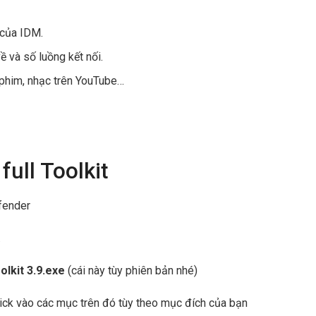
 của IDM.
về và số luồng kết nối.
 phim, nhạc trên YouTube…
ull Toolkit
fender
.
olkit 3.9.exe
(cái này tùy phiên bản nhé)
click vào các mục trên đó tùy theo mục đích của bạn