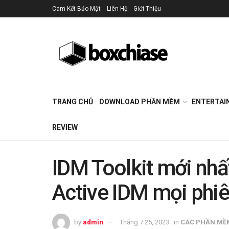
Cam Kết Bảo Mật
Liên Hệ
Giới Thiệu
TRANG CHỦ
DOWNLOAD PHẦN MỀM
ENTERTAI
REVIEW
IDM Toolkit mới nh
Active IDM mọi phi
by
admin
Tháng 7 25, 2023
in
CÁC PHẦN MỀ