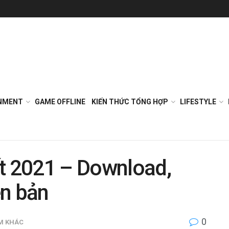
NMENT
GAME OFFLINE
KIẾN THỨC TỔNG HỢP
LIFESTYLE
ất 2021 – Download,
ên bản
0
M KHÁC