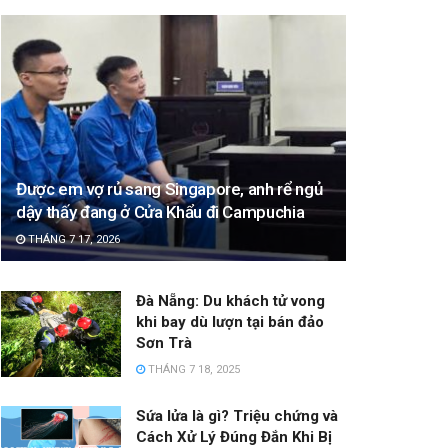
Được em vợ rủ sang Singapore, anh rể ngủ
dậy thấy đang ở Cửa Khẩu đi Campuchia
THÁNG 7 17, 2026
Đà Nẵng: Du khách tử vong
khi bay dù lượn tại bán đảo
Sơn Trà
THÁNG 7 18, 2025
Sứa lửa là gì? Triệu chứng và
Cách Xử Lý Đúng Đắn Khi Bị