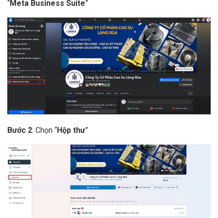
“
Meta Business Suite
”
Bước 2
: Chọn “
Hộp thư
”