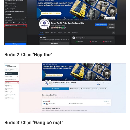
Bước 2
: Chọn “
Hộp thư
”
Bước 3
: Chọn “
Đang có mặt
”