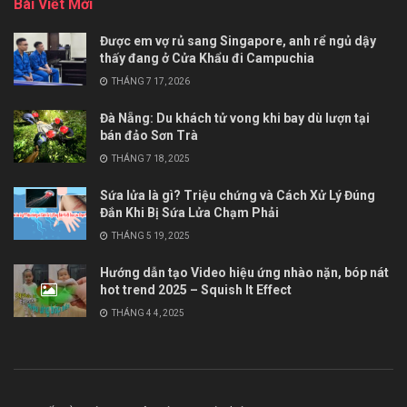
Bài Viết Mới
Được em vợ rủ sang Singapore, anh rể ngủ dậy
thấy đang ở Cửa Khẩu đi Campuchia
THÁNG 7 17, 2026
Đà Nẵng: Du khách tử vong khi bay dù lượn tại
bán đảo Sơn Trà
THÁNG 7 18, 2025
Sứa lửa là gì? Triệu chứng và Cách Xử Lý Đúng
Đắn Khi Bị Sứa Lửa Chạm Phải
THÁNG 5 19, 2025
Hướng dẫn tạo Video hiệu ứng nhào nặn, bóp nát
hot trend 2025 – Squish It Effect
THÁNG 4 4, 2025