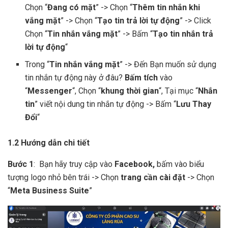
Chọn “
Đang có mặt
” -> Chọn “
Thêm tin nhắn khi
vắng mặt
” -> Chọn “
Tạo tin trả lời tự động
” -> Click
Chọn “
Tin nhắn vắng mặt
” -> Bấm “
Tạo tin nhắn trả
lời tự động
“
Trong “
Tin nhắn vắng mặt
” -> Đến Bạn muốn sử dụng
tin nhắn tự động này ở đâu?
Bấm tích
vào
“
Messenger
“, Chọn “
khung thời gian
“, Tại mục “
Nhắn
tin
” viết nội dung tin nhắn tự động -> Bấm “
Lưu Thay
Đổi
“
1.2 Hướng dẫn chi tiết
Bước 1
: Bạn hãy truy cập vào
Facebook,
bấm vào biểu
tượng logo nhỏ bên trái -> Chọn
trang cần cài đặt
-> Chọn
“
Meta Business Suite
”