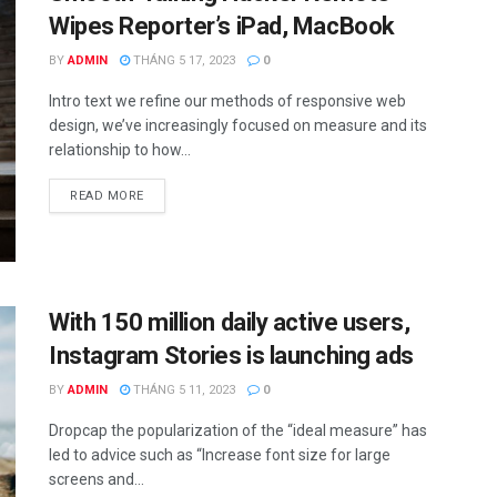
Wipes Reporter’s iPad, MacBook
BY
ADMIN
THÁNG 5 17, 2023
0
Intro text we refine our methods of responsive web
design, we’ve increasingly focused on measure and its
relationship to how...
READ MORE
With 150 million daily active users,
Instagram Stories is launching ads
BY
ADMIN
THÁNG 5 11, 2023
0
Dropcap the popularization of the “ideal measure” has
led to advice such as “Increase font size for large
screens and...