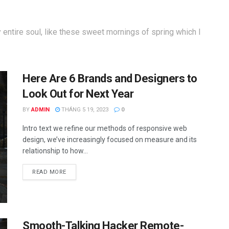
entire soul, like these sweet mornings of spring which I
Here Are 6 Brands and Designers to
Look Out for Next Year
BY
ADMIN
THÁNG 5 19, 2023
0
Intro text we refine our methods of responsive web
design, we’ve increasingly focused on measure and its
relationship to how...
READ MORE
Smooth-Talking Hacker Remote-