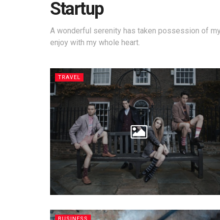
Startup
A wonderful serenity has taken possession of my 
enjoy with my whole heart.
TRAVEL
BUSINESS