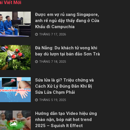
ài Viết Mới
Được em vợ rủ sang Singapore,
anh rể ngủ dậy thấy đang ở Cửa
Khẩu đi Campuchia
THÁNG 7 17, 2026
Đà Nẵng: Du khách tử vong khi
bay dù lượn tại bán đảo Sơn Trà
THÁNG 7 18, 2025
Sứa lửa là gì? Triệu chứng và
Cách Xử Lý Đúng Đắn Khi Bị
Sứa Lửa Chạm Phải
THÁNG 5 19, 2025
Hướng dẫn tạo Video hiệu ứng
nhào nặn, bóp nát hot trend
2025 – Squish It Effect