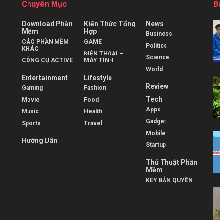
Chuyên Mục
B
Download Phần
Kiến Thức Tổng
News
Mềm
Hợp
Business
CÁC PHẦN MỀM
GAME
Politics
KHÁC
ĐIỆN THOẠI –
Science
CÔNG CỤ ACTIVE
MÁY TÍNH
World
Entertainment
Lifestyle
Review
Gaming
Fashion
Tech
Movie
Food
Apps
Music
Health
Gadget
Sports
Travel
Mobile
Hướng Dẫn
Startup
Thủ Thuật Phần
Mềm
KEY BẢN QUYỀN