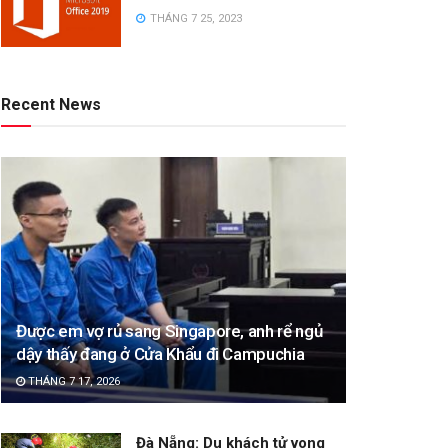
THÁNG 7 25, 2023
Recent News
Được em vợ rủ sang Singapore, anh rể ngủ
dậy thấy đang ở Cửa Khẩu đi Campuchia
THÁNG 7 17, 2026
Đà Nẵng: Du khách tử vong