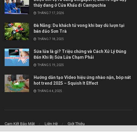
thấy đang ở Cửa Khẩu đi Campuchia
THÁNG 7 17, 2026
Đà Nẵng: Du khách tử vong khi bay dù lượn tại
bán đảo Sơn Trà
THÁNG 7 18, 2025
Sứa lửa là gì? Triệu chứng và Cách Xử Lý Đúng
Đắn Khi Bị Sứa Lửa Chạm Phải
THÁNG 5 19, 2025
Hướng dẫn tạo Video hiệu ứng nhào nặn, bóp nát
hot trend 2025 – Squish It Effect
THÁNG 4 4, 2025
Cam Kết Bảo Mật
Liên Hệ
Giới Thiệu
© 2023
Boxchiase.com
- Chia sẻ phần mềm, Office, key bản quyền miễn phí