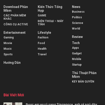
Download Phần
Kiến Thức Tổng
News
Mềm
Hợp
Business
CÁC PHẦN MỀM
GAME
Politics
KHÁC
ĐIỆN THOẠI – MÁY
Science
CÔNG CỤ ACTIVE
TÍNH
World
Entertainment
Lifestyle
Review
Gaming
Fashion
Tech
Movie
Food
Apps
Music
Health
Gadget
Sports
Travel
Mobile
Hướng Dẫn
Startup
Thủ Thuật Phần
Mềm
KEY BẢN QUYỀN
Bài Viết Mới
Được em vợ rủ sang Singapore, anh rể ngủ dậy