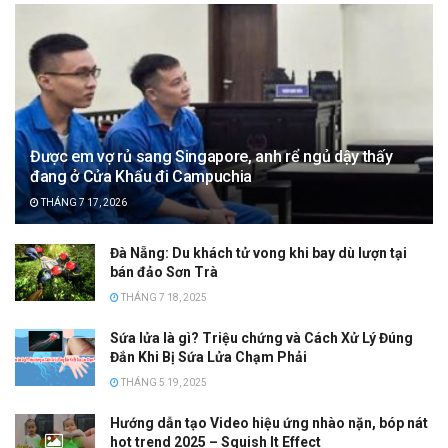
Được em vợ rủ sang Singapore, anh rể ngủ dậy thấy
đang ở Cửa Khẩu đi Campuchia
THÁNG 7 17, 2026
Đà Nẵng: Du khách tử vong khi bay dù lượn tại
bán đảo Sơn Trà
THÁNG 7 18, 2025
Sứa lửa là gì? Triệu chứng và Cách Xử Lý Đúng
Đắn Khi Bị Sứa Lửa Chạm Phải
THÁNG 5 19, 2025
Hướng dẫn tạo Video hiệu ứng nhào nặn, bóp nát
hot trend 2025 – Squish It Effect