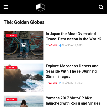
Thẻ:
Golden Globes
Is Japan the Most Overrated
TRAVEL
Travel Destination in the World?
BY
ADMIN
THÁNG 6 12, 2023
Explore Morocco’s Desert and
TRAVEL
Seaside With These Stunning
35mm Images
BY
ADMIN
THÁNG 6 11, 2023
Yamaha 2017 MotoGP bike
GADGET
launched with Rossi and Vinales