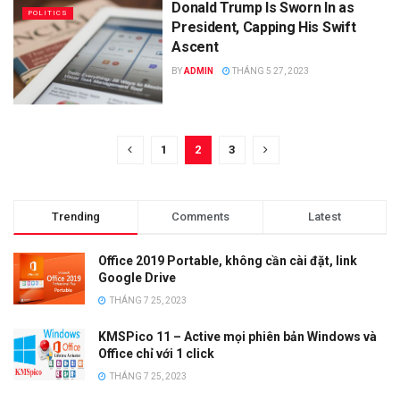
Donald Trump Is Sworn In as
POLITICS
President, Capping His Swift
Ascent
BY
ADMIN
THÁNG 5 27, 2023
1
2
3
Trending
Comments
Latest
Office 2019 Portable, không cần cài đặt, link
Google Drive
THÁNG 7 25, 2023
KMSPico 11 – Active mọi phiên bản Windows và
Office chỉ với 1 click
THÁNG 7 25, 2023