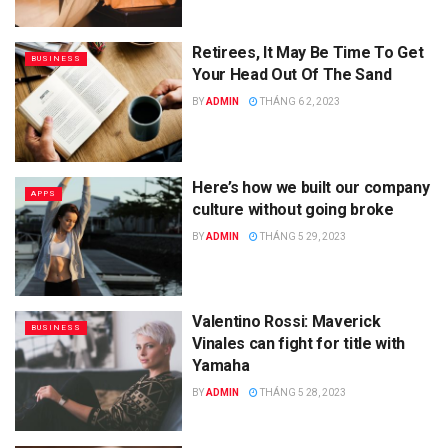
Retirees, It May Be Time To Get
BUSINESS
Your Head Out Of The Sand
BY
ADMIN
THÁNG 6 2, 2023
Here’s how we built our company
APPS
culture without going broke
BY
ADMIN
THÁNG 5 29, 2023
Valentino Rossi: Maverick
BUSINESS
Vinales can fight for title with
Yamaha
BY
ADMIN
THÁNG 5 28, 2023