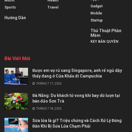
Music
Health
Gadget
Sports
Travel
Mobile
Hướng Dẫn
Startup
Thủ Thuật Phần
Mềm
KEY BẢN QUYỀN
Bài Viết Mới
Được em vợ rủ sang Singapore, anh rể ngủ dậy
thấy đang ở Cửa Khẩu đi Campuchia
THÁNG 7 17, 2026
Đà Nẵng: Du khách tử vong khi bay dù lượn tại
bán đảo Sơn Trà
THÁNG 7 18, 2025
Sứa lửa là gì? Triệu chứng và Cách Xử Lý Đúng
Đắn Khi Bị Sứa Lửa Chạm Phải