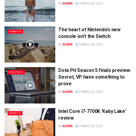
BY
ADMIN
THÁNG 6 9, 2023
The heart of Nintendo’s new
HEALTH
console isn’t the Switch
BY
ADMIN
THÁNG 6 8, 2023
Dota Pit Season 5 finals preview:
POLITICS
Secret, VP have something to
prove
BY
ADMIN
THÁNG 6 5, 2023
Intel Core i7-7700K ‘Kaby Lake’
MOBILE
review
BY
ADMIN
THÁNG 6 4, 2023