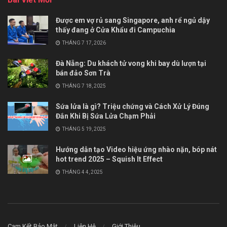
Được em vợ rủ sang Singapore, anh rể ngủ dậy
thấy đang ở Cửa Khẩu đi Campuchia
THÁNG 7 17, 2026
Đà Nẵng: Du khách tử vong khi bay dù lượn tại
bán đảo Sơn Trà
THÁNG 7 18, 2025
Sứa lửa là gì? Triệu chứng và Cách Xử Lý Đúng
Đắn Khi Bị Sứa Lửa Chạm Phải
THÁNG 5 19, 2025
Hướng dẫn tạo Video hiệu ứng nhào nặn, bóp nát
hot trend 2025 – Squish It Effect
THÁNG 4 4, 2025
Cam Kết Bảo Mật
Liên Hệ
Giới Thiệu