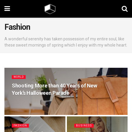
Fashion
A wonderful serenity has taken possession of my entire soul, like
these sweet mornings of spring which I enjoy with my whole heart.
WORLD
Shooting More than 40 Years of New
York’s Halloween Parade
FASHION
BUSINESS