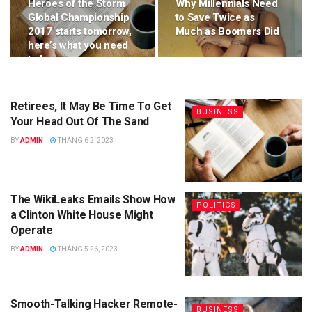
Heroes of the Storm
Why Millennials Need
Global Championship
to Save Twice as
2017 starts tomorrow,
Much as Boomers Did
here’s what you need
to know
Retirees, It May Be Time To Get
BUSINESS
Your Head Out Of The Sand
BY
ADMIN
THÁNG 6 2, 2023
The WikiLeaks Emails Show How
POLITICS
a Clinton White House Might
Operate
BY
ADMIN
THÁNG 5 26, 2023
Smooth-Talking Hacker Remote-
BUSINESS