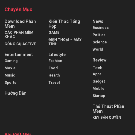
Chuyên Mục
Download Phần
Kiến Thức Tổng
News
Mềm
Hợp
Business
CÁC PHẦN MỀM
GAME
Politics
KHÁC
ĐIỆN THOẠI – MÁY
Science
CÔNG CỤ ACTIVE
TÍNH
World
Entertainment
Lifestyle
Review
Gaming
Fashion
Tech
Movie
Food
Apps
Music
Health
Gadget
Sports
Travel
Mobile
Hướng Dẫn
Startup
Thủ Thuật Phần
Mềm
KEY BẢN QUYỀN
Bài Viết Mới