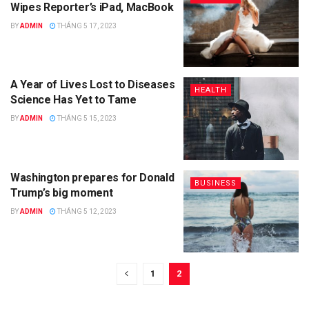
Wipes Reporter’s iPad, MacBook
BY
ADMIN
THÁNG 5 17, 2023
A Year of Lives Lost to Diseases
HEALTH
Science Has Yet to Tame
BY
ADMIN
THÁNG 5 15, 2023
Washington prepares for Donald
BUSINESS
Trump’s big moment
BY
ADMIN
THÁNG 5 12, 2023
1
2