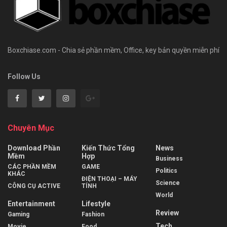
Boxchiase.com - Chia sẻ phần mềm, Office, key bản quyền miễn phí
Follow Us
Chuyên Mục
Download Phần
Kiến Thức Tổng
News
Mềm
Hợp
Business
CÁC PHẦN MỀM
GAME
Politics
KHÁC
ĐIỆN THOẠI – MÁY
Science
CÔNG CỤ ACTIVE
TÍNH
World
Entertainment
Lifestyle
Review
Gaming
Fashion
Tech
Movie
Food