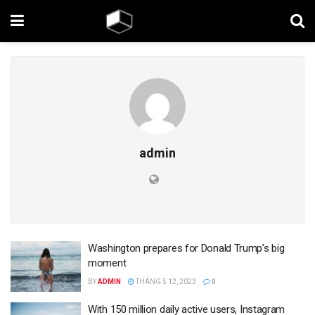
admin
Washington prepares for Donald Trump’s big
moment
BY
ADMIN
THÁNG 5 12, 2023
0
With 150 million daily active users, Instagram