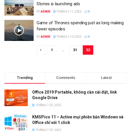
Stories is launching ads
BY
ADMIN
THÁNG 5 11, 2023
0
Game of Thrones spending just as long making
fewer episodes
BY
ADMIN
THÁNG 5 10, 2023
0
1
…
31
32
Trending
Comments
Latest
Office 2019 Portable, không cần cài đặt, link
Google Drive
THÁNG 7 25, 2023
KMSPico 11 – Active mọi phiên bản Windows và
Office chỉ với 1 click
THÁNG 7 25, 2023